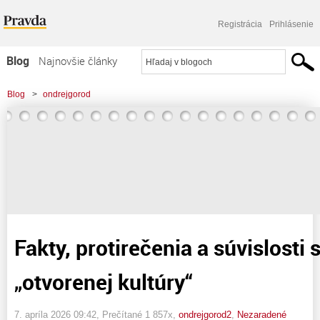
Registrácia
Prihlásenie
Blog
Najnovšie články
Najčítanejšie články
Blog
>
ondrejgorod
Najkomentovanejšie články
>
Fakty, protirečenia a súvislosti s protestami "otvorenej kultúry"
Zoznam blogov
Komerčné blogy
Fakty, protirečenia a súvislosti 
„otvorenej kultúry“
7. apríla 2026 09:42
, Prečítané 1 857x,
ondrejgorod2
,
Nezaradené