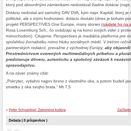
ktorý pod absurdnými zámienkami nedostával žiadne dotácie (napr.
Dotáciu nedostal ani samotný DAV DVA, kým napr. Kapitál, ktorý je
politické, ale s inými hodnotami, dotáciu dostalo (dnes je bohato p
projekt PERSPECTIVES One Europe, many stories (
nájdete ho na s
Rosa Luxemburg Sch., čo uvádzajú aj na konci svojich videí z protes
mimochodom). Citujeme:
Perspectives je mediálna platforma pre m
spoľahlivú žurnalistiku mimo hluku sociálnych médií. V treťom roční
partnerských redakcií, prevažne z východnej Európy,
aby objasnili
Prostredníctvom overených multimediálnych príbehov a plural
predstavuje dôveru, autenticitu a spoločný záväzok k nezáv
spravodajstvu.
A na záver známy citát:
„Pokrytec, vytiahni najprv brvno z vlastného oka, a potom budeš jas
smietku z oka svojho brata.“ Mt 7,5
«
Peter Schvantner: Zatvorená kultúra
Začítajt
Debata ( 0 príspevkov )