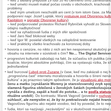
– keď z Bibiany prepustili 19 ľudí zo 40 členného tímu zamestnan
– keď umelci museli makať počas covidu v obchodoch, krachovali 
problémy
– keď iným umelcom neschválili ani cent (v tom istom čase, za Mat
podporení napr. Jozef Lupták, ktorý
vystupuje pod Otvorenou kult
Kapitálom
a
signatár Otvorenej kultúry
)
– keď podporovateľ protestov Richard Rybníček vyhodil zo Slovens
údajnú nadbytočnosť
– keď sa vyhadzovali ľudia z iných sfér spoločnosti
– keď Jaro Naď blokoval weby
– keď Igor M. posielal všetkých na celoplošné testovanie
– keď prakticky všetko krachovalo za koronovej doby
hovoria o cenzúre, no nikto z nich ani len nespomenul skutočný 
obsahu na internete v súvislosti s čím?
No… The Digital Service
progresívni kulturisti zabúdajú na fakt, že súčasťou ich publika (zrej
koalície, ktorými absolútne pohŕdajú, čím sa vystavujú rizika, že i
jednofarebné
keď burcoval
Ľuboš proti Zuzane
(v čase, keď mu zakázali o nej ho
„progresívna časť“ internetu moralizovala a hovorila o šírení nenávi
kultúra“ a jej priaznivci takým spôsobom, že ju
vizualizujú ako mo
ženu a matku
(
vynášanie Moreny je staroslovanský zvyk spoj
slamená figurína oblečená v ženských šatách (symbolizujúca
vynáša z dediny, zapáli a hodí do potoka…
a to
podľa status
rituálne urobili
). Do kontrastu: Marek Vagovič (povedal v
rozhov
súhlasiť, ale nemyslím si, že by to prekračovalo nejaké hrani
Vagovičovu figurínu ako nejaké voodoo, tiež by povedal, že to ne
ľudia, ktorí sa nazývajú „nezávislými“ sú v skutočnosti maximálne z