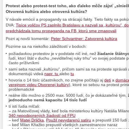
Protest alebo protest-test toho, ako ďaleko môže zájsť „slnie
Otvorená kultúra alebo otrovená kultúra?
V návale emócií a propagandy sa strácajú fakty. Tieto fakty sa pok
DVA:
Tisíce voličov PS zaplnilo Bratislavu a nazvali sa „kultúrou“, do 
predchádzala tomu propaganda na FB, ktorú sme zmapovali
Pozri aj novší komentár:
Peter Schvantner: Zatvorená kultúra
Pozrime sa na niekoľko záležitostí v bodoch:
požiadavkou protestov je v podstate nič iné, než
žiadanie štátny
ľudí, ktorí štát v duchu „neviditeľnej ruky trhu“ vo svojej podstate
často príživníkmi
sami seba nazvali „kultúrou“, pričom sami sa na proteste správali 
dokumentujú videá
napr. tu
alebo
tu
hovoria o 14 tisíc účastníkoch, no zrejme počítajú aj
deti
a
domáce
verejnom videu Otvorenej kultúry
), ktoré so sebou na protest prinie
problematické
reálne išlo možno o 2500 max. 5000 ľudí, čo je dokázateľné tým,
ž
jednoducho nemá kapacitu 14 tisíc ľudí
tí istí ľudia mlčali:
– za Matovičovej vlády, keď bola ministerkou kultúry Natália Mila
340 nepodporených žiadostí od FPU
– keď
Matej Drlička
,
Použil nevydarenú satiru
a prepustil 150 ľudí 
– keď Milan Kňažko prepustil všetkých zamestnancov naraz