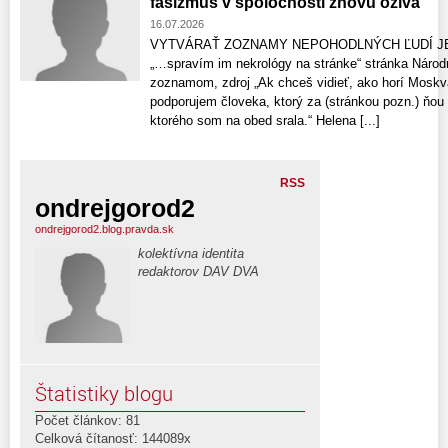
fašizmus v spoločnosti znovu ožíva
16.07.2026
VYTVÁRAŤ ZOZNAMY NEPOHODLNÝCH ĽUDÍ J
„…spravím im nekrológy na stránke“ stránka Národ
zoznamom, zdroj „Ak chceš vidieť, ako horí Mosk
podporujem človeka, ktorý za (stránkou pozn.) ňo
ktorého som na obed srala.“ Helena [...]
RSS
ondrejgorod2
ondrejgorod2.blog.pravda.sk
kolektívna identita
redaktorov DAV DVA
Štatistiky blogu
Počet článkov: 81
Celková čítanosť: 144089x