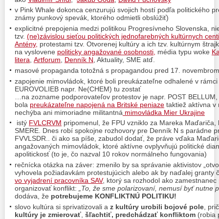
v Pink Whale dokonca cenzurujú svojich hostí podľa politického p
známy punkový spevák, ktorého odmietli obslúžiť)
explicitné prepojenia medzi politikou Progresívneho Slovenska, n
tzv.
(ne)závislou sieťou politických jednofarebných kultúrnych cen
Antény,
protestami tzv. Otvorenej kultúry a ich tzv. kultúrnym štraj
na vyslovene
politicky angažované osobnosti,
média typu woke
Ka
litera
,
Artforum
,
Denník N
, Aktuality, SME atď.
masové propaganda totožná s propagandou pred 17. novembrom 
zapojenie mimovládok, ktoré boli preukázateľne odhalené v rámci
EUROVOLIEB napr. Ne(CHEM) tu zostať
…na zozname podporovateľov protestov je napr. POST BELLUM, 
bola
preukázateľne napojená na Britské peniaze
taktiež aktívna 
nechýba ani mimoriadne militantná
mimovládka Mier Ukrajine
istý
FVLCRVM
pripomenul, že FPU vzniklo za Mareka Maďariča, kt
SMERE. Dnes robí spokojne rozhovory pre Denník N s parádne p
FVVLSDR.. či ako sa píše, zabudol dodať, že práve vďaka Maďaričov
angažovaných mimovládok, ktoré aktívne ovplyvňujú politické dian
apolitickosť (to je, čo nazval 10 rokov normálneho fungovania)
rečnícka otázka na záver: zmenilo by sa správanie aktivistov „otvo
vyhovela požiadavkám protestujúcich alebo ak by naďalej grant
vo vyjadrení pracovníka SAV
, ktorý sa rozhodol ako zamestnanec 
organizovať konflikt:
„To, že sme polarizovaní, nemusí byť nutne pa
dodáva, že
potrebujeme KONFLIKTNÚ POLITIKU!
slovo kultúra si sprivatizovali a
z kultúry urobili bojové pole
, pr
kultúry je zmierovať
,
šľachtiť, predchádzať konfliktom
(robia 