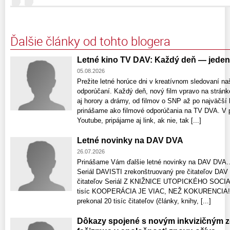
Ďalšie články od tohto blogera
Letné kino TV DAV: Každý deň — jeden 
05.08.2026
Prežite letné horúce dni v kreatívnom sledovaní n
odporúčaní. Každý deň, nový film vpravo na stránk
aj horory a drámy, od filmov o SNP až po najväč
prinášame ako filmové odporúčania na TV DVA. V prí
Youtube, pripájame aj link, ak nie, tak [...]
Letné novinky na DAV DVA
26.07.2026
Prinášame Vám ďalšie letné novinky na DAV 
Seriál DAVISTI zrekonštruovaný pre čitateľov DAV D
čitateľov Seriál Z KNIŽNICE UTOPICKÉHO SOCIAL
tisíc KOOPERÁCIA JE VIAC, NEŽ KOKURENCIA! S
prekonal 20 tisíc čitateľov (články, knihy, [...]
Dôkazy spojené s novým inkvizičným 