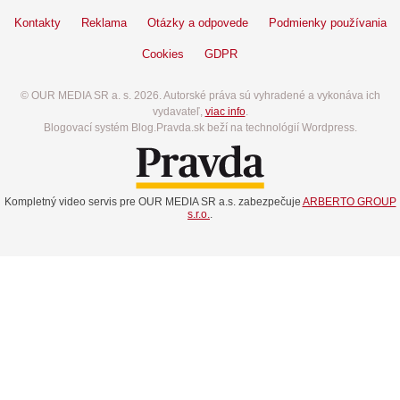
Kontakty
Reklama
Otázky a odpovede
Podmienky používania
Cookies
GDPR
© OUR MEDIA SR a. s. 2026. Autorské práva sú vyhradené a vykonáva ich
vydavateľ,
viac info
.
Blogovací systém Blog.Pravda.sk beží na technológií Wordpress.
Kompletný video servis pre OUR MEDIA SR a.s. zabezpečuje
ARBERTO GROUP
s.r.o.
.