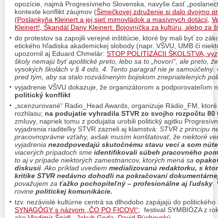
opozície, najmä Progresívneho Slovenska, navyše časť „poslanecti
kontexte konflikt záujmov (
Šimečkovej združenie si dalo dvojmo pre
(
Poslankyňa Kleinert a jej sieť mimovládok a masívnych dotácií
,
V
Kleinert!,
Škandál Dany Kleinert: Bojovníčka za kultúru, alebo za 
do protestov sa zapojili verejné inštitúcie, ktoré by mali byť zo zák
etického hľadiska akademickej slobody (napr. VŠVU, UMB či niekt
upozornil aj Eduard Chmelár:
STOP POLITIZÁCII ŠKOLSTVA, vyz
školy nemajú byť apolitické preto, lebo sa to „hovorí“, ale preto, 
vysokých školách v § 4 ods. 4. Tento paragraf nie je samoúčelný.
pred tým, aby sa stalo rozvášneným bojiskom znepriatelených poli
vyjadrenie VŠVU dokazuje, že organizátorom a podporovateľom ne
politický konflikt
„scenzurované“ Radio_Head Awards, organizuje Rádio_FM, ktoré 
rozhlasu;
na podujatie vyhradila STVR zo svojho rozpočtu
80 
zmluvy, napriek tomu z podujatia urobili politický agitku Progresí
vyjadrenia riaditeľky STVR zazneli aj klamstvá:
STVR z princípu n
pracovnoprávne vzťahy, avšak musím konštatovať, že niektoré ve
vyjadrenia
nezodpovedajú skutočnému stavu vecí a som núten
viacerých prípadoch sme
identifikovali súbeh pracovného pom
to aj v prípade niektorých zamestnancov, ktorých mená sa
opakov
diskusii
. Ako príklad uvediem
medializovanú redaktorku, s kto
kritike STVR nedávno dohodli na pokračovaní dokumentárnej
považujem za
ťažko pochopiteľný – profesionálne aj ľudsky
.
rovine
politickej komunikácie.
tzv. nezávislé kultúrne centrá sa dlhodobo zapájajú do politického
SYNAGÓGY s názvom „ČO PO FICOVI“
; festival SYMBIÓZA z ro
ako
Vladimír Šnídl
,
Jakub Goda
,
David Púchovský