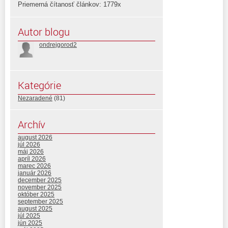
Priemerná čítanosť článkov: 1779x
Autor blogu
ondrejgorod2
Kategórie
Nezaradené
(81)
Archív
august 2026
júl 2026
máj 2026
apríl 2026
marec 2026
január 2026
december 2025
november 2025
október 2025
september 2025
august 2025
júl 2025
jún 2025