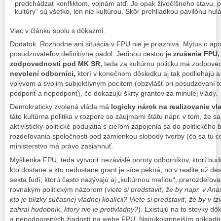
predchádzať konfliktom, vojnám atď. Je opak živočíšneho stavu, p
kultúry“ sú všetko, len nie kultúrou. Skôr prehliadkou pavilónu hu
Viac v článku spolu s dôkazmi.
Dodatok: Rozhodne ani situácia v FPU nie je priaznivá. Mýtus o apolit
posudzovateľov definitívne padol. Jedinou cestou je
zrušenie FPU, 
zodpovednosti pod MK SR,
teda za kultúrnu politiku má zodpoved
nevolení odborníci,
ktorí v konečnom dôsledku aj tak podliehajú a 
vplyvom a svojim subjektívnym pocitom (obzvlášť pri posudzovaní to
podporiť a nepodporiť), čo dokazujú škrty grantov za minulej vlády.
Demokraticky zvolená vláda má
logicky nárok na realizovanie vla
táto kultúrna politika v rozpore so záujmami štátu napr. v tom, že 
aktivisticky-politické podujatia s cieľom zapojenia sa do politického
rozdeľovania spoločnosti pod zámienkou slobody tvorby (čo sa tu ce
ministerstvo má právo zasiahnuť.
Myšlienka FPU, teda vytvoriť nezávislé poroty odborníkov, ktorí bud
kto dostane a kto nedostane grant je síce pekná, no v realite už desa
sekta ľudí, ktorú často nazývajú aj „kultúrnou mafiou“, prerozdeľoval
rovnakým politickým názorom (
viete si predstaviť, že by napr. v Ana
kto je blízky súčasnej vládnej koalícii? Viete si predstaviť, že by v 
zahral hudobník, ktorý nie je protivládny?
). Existujú na to stovky 
a nepodporených žiadostí na webe FPU. Najrukolapnejším príkladom