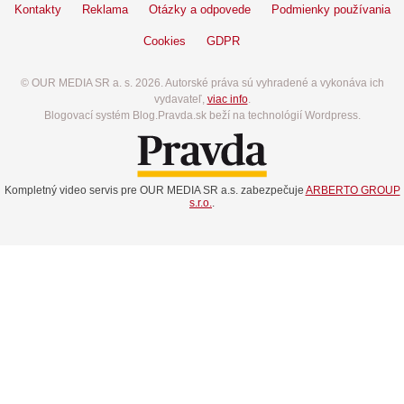
Kontakty
Reklama
Otázky a odpovede
Podmienky používania
Cookies
GDPR
© OUR MEDIA SR a. s. 2026. Autorské práva sú vyhradené a vykonáva ich
vydavateľ,
viac info
.
Blogovací systém Blog.Pravda.sk beží na technológií Wordpress.
Kompletný video servis pre OUR MEDIA SR a.s. zabezpečuje
ARBERTO GROUP
s.r.o.
.