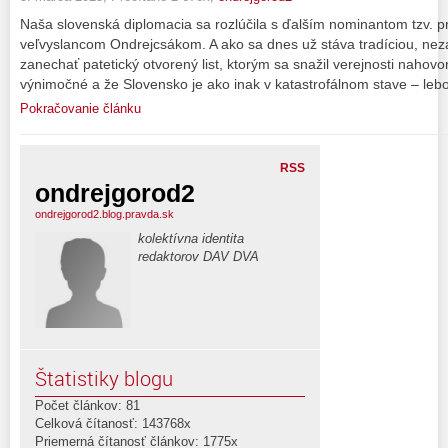
Naša slovenská diplomacia sa rozlúčila s ďalším nominantom tzv. 
veľvyslancom Ondrejcsákom. A ako sa dnes už stáva tradíciou, ne
zanechať patetický otvorený list, ktorým sa snažil verejnosti nahovo
výnimočné a že Slovensko je ako inak v katastrofálnom stave – lebo
Pokračovanie článku
RSS
ondrejgorod2
ondrejgorod2.blog.pravda.sk
kolektívna identita
redaktorov DAV DVA
Štatistiky blogu
Počet článkov: 81
Celková čítanosť: 143768x
Priemerná čítanosť článkov: 1775x