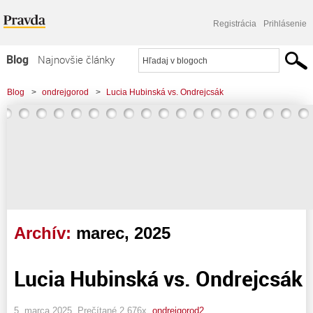
Registrácia
Prihlásenie
Blog
Najnovšie články
Najčítanejšie články
Blog
>
ondrejgorod
>
Lucia Hubinská vs. Ondrejcsák
Najkomentovanejšie články
Zoznam blogov
Komerčné blogy
Archív:
marec, 2025
Lucia Hubinská vs. Ondrejcsák
5. marca 2025, Prečítané 2 676x,
ondrejgorod2