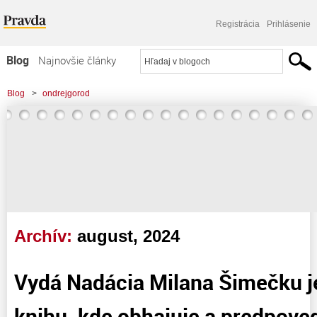
Registrácia
Prihlásenie
Blog
Najnovšie články
Najčítanejšie články
Blog
>
ondrejgorod
Najkomentovanejšie články
>
Vydá Nadácia Milana Šimečku jeho debutovú knihu, kde obhajuje a
Zoznam blogov
predpovedá nastolenie komunizmu?
Komerčné blogy
Archív:
august, 2024
Vydá Nadácia Milana Šimečku j
knihu, kde obhajuje a predpove