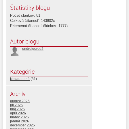
Štatistiky blogu
Počet článkov: 81
Celková čítanosť: 143902x
Priemerná čítanosť článkov: 1777x
Autor blogu
ondrejgorod2
Kategórie
Nezaradené
(81)
Archív
august 2026
júl 2026
máj 2026
apríl 2026
marec 2026
január 2026
december 2025