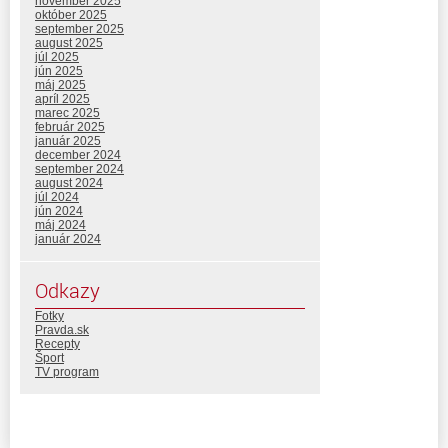
november 2025
október 2025
september 2025
august 2025
júl 2025
jún 2025
máj 2025
apríl 2025
marec 2025
február 2025
január 2025
december 2024
september 2024
august 2024
júl 2024
jún 2024
máj 2024
január 2024
Odkazy
Fotky
Pravda.sk
Recepty
Šport
TV program