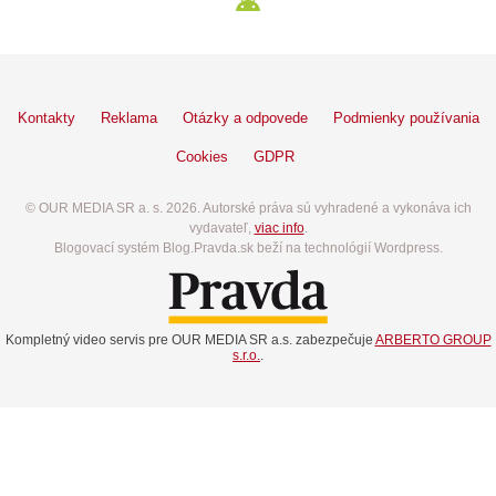
Kontakty
Reklama
Otázky a odpovede
Podmienky používania
Cookies
GDPR
© OUR MEDIA SR a. s. 2026. Autorské práva sú vyhradené a vykonáva ich
vydavateľ,
viac info
.
Blogovací systém Blog.Pravda.sk beží na technológií Wordpress.
Kompletný video servis pre OUR MEDIA SR a.s. zabezpečuje
ARBERTO GROUP
s.r.o.
.