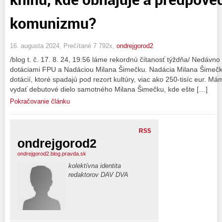
komunizmu?
16. augusta 2024, Prečítané 7 792x,
ondrejgorod2
/blog t. č. 17. 8. 24, 19:56 láme rekordnú čítanosť týždňa/ Nedávn
dotáciami FPU a Nadáciou Milana Šimečku. Nadácia Milana Šimečku
dotácií, ktoré spadajú pod rezort kultúry, viac ako 250-tisíc eur. 
vydať debutové dielo samotného Milana Šimečku, kde ešte […]
Pokračovanie článku
RSS
ondrejgorod2
ondrejgorod2.blog.pravda.sk
kolektívna identita
redaktorov DAV DVA