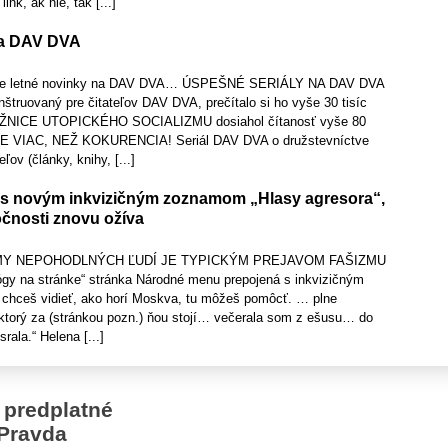
ink, ak nie, tak [...]
na DAV DVA
ie letné novinky na DAV DVA… ÚSPEŠNÉ SERIÁLY NA DAV DVA
štruovaný pre čitateľov DAV DVA, prečítalo si ho vyše 30 tisíc
KNIŽNICE UTOPICKÉHO SOCIALIZMU dosiahol čítanosť vyše 80
E VIAC, NEŽ KOKURENCIA! Seriál DAV DVA o družstevníctve
eľov (články, knihy, [...]
s novým inkvizičným zoznamom „Hlasy agresora“,
očnosti znovu ožíva
Y NEPOHODLNÝCH ĽUDÍ JE TYPICKÝM PREJAVOM FAŠIZMU
gy na stránke“ stránka Národné menu prepojená s inkvizičným
chceš vidieť, ako horí Moskva, tu môžeš pomôcť. … plne
ktorý za (stránkou pozn.) ňou stojí… večerala som z ešusu… do
rala.“ Helena [...]
 predplatné
Pravda