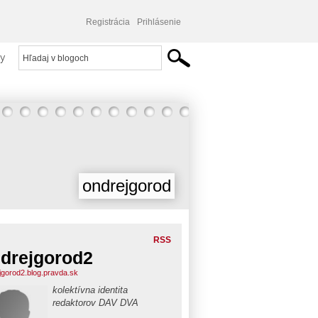
Registrácia
Prihlásenie
y
ondrejgorod
RSS
drejgorod2
jgorod2.blog.pravda.sk
kolektívna identita
redaktorov DAV DVA