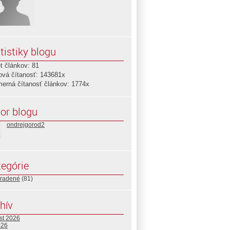
tistiky blogu
t článkov: 81
ová čítanosť: 143681x
merná čítanosť článkov: 1774x
or blogu
ondrejgorod2
egórie
radené
(81)
hív
st 2026
026