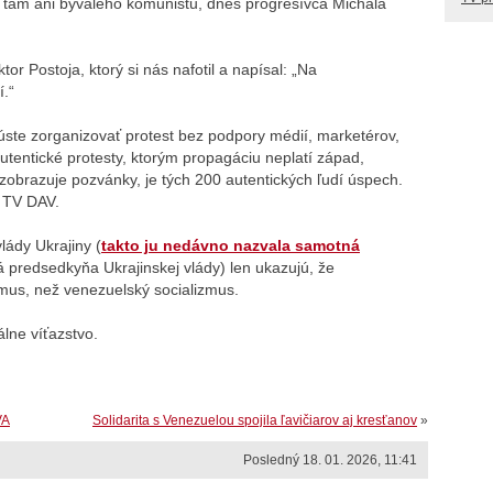
e tam ani bývalého komunistu, dnes progresívca Michala
ktor Postoja, ktorý si nás nafotil a napísal: „Na
.“
úste zorganizovať protest bez podpory médií, marketérov,
tentické protesty, ktorým propagáciu neplatí západ,
brazuje pozvánky, je tých 200 autentických ľudí úspech.
a TV DAV.
lády Ukrajiny (
takto ju nedávno nazvala samotná
á predsedkyňa Ukrajinskej vlády) len ukazujú, že
mus, než venezuelský socializmus.
álne víťazstvo.
VA
Solidarita s Venezuelou spojila ľavičiarov aj kresťanov
»
Posledný 18. 01. 2026, 11:41