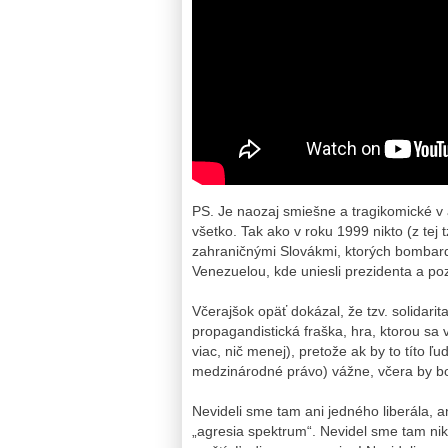
PS. Je naozaj smiešne a tragikomické v
všetko. Tak ako v roku 1999 nikto (z tej t
zahraničnými Slovákmi, ktorých bombardov
Venezuelou, kde uniesli prezidenta a poz*
Včerajšok opäť dokázal, že tzv. solidarit
propagandistická fraška, hra, ktorou sa v
viac, nič menej), pretože ak by to títo ľud
medzinárodné právo) vážne, včera by bol
Nevideli sme tam ani jedného liberála, a
„agresia spektrum“. Nevidel sme tam niko