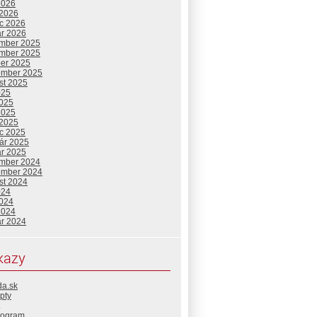
2026
 2026
c 2026
ár 2026
mber 2025
mber 2025
ber 2025
ember 2025
st 2025
025
2025
2025
 2025
c 2025
uár 2025
ár 2025
mber 2024
ember 2024
st 2024
024
2024
2024
ár 2024
kazy
da.sk
pty
rogram