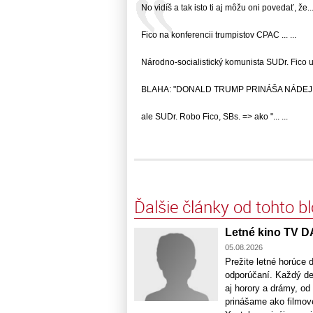
No vidíš a tak isto ti aj môžu oni povedať, že... 
Fico na konferencii trumpistov CPAC ... ...
Národno-socialistický komunista SUDr. Fico u..
BLAHA: "DONALD TRUMP PRINÁŠA NÁDEJ Tru
ale SUDr. Robo Fico, SBs. => ako "... ...
Ďalšie články od tohto b
Letné kino TV D
05.08.2026
Prežite letné horúce 
odporúčaní. Každý de
aj horory a drámy, o
prinášame ako filmové