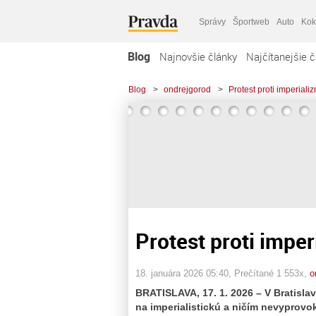
Správy
Športweb
Auto
Kok
Blog
Najnovšie články
Najčítanejšie č
Blog
>
ondrejgorod
>
Protest proti imperial
Protest proti impe
18. januára 2026 05:40
, Prečítané 1 553x,
o
BRATISLAVA, 17. 1. 2026 – V Bratislav
na imperialistickú a ničím nevyprov