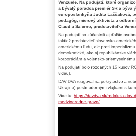
Venzuele. Na podujatí, ktoré organizov
a bývalý poradca premiér SR a býval
europoslankyňa Judita Laššaková, p
pedagóg, mierový aktivista a odborní
Claudia Salerno, predstaviteľka Venez
Na podujatí sa zúčastnili aj ďalšie osobn
taktiež predstaviteľ slovensko-americkéh
americkému ľudu, ale proti imperializm
demokratické, ako aj republikánske vlád
korporáciám a vojensko-priemyselnému
Na podujatí bolo rozdaných 15 kusov RO
videu).
DAV DVA reagoval na pokrytectvo a neúčas
Ukrajine) postmodernými vlajkami s kom
Viac tu:
https://davdva.sk/redakcia-dav-d
medzinarodne-pravo/