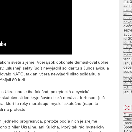
máj 
apríl
mare
janu
dece
nove
októ
sept
augu
júl 2
jún 
máj 
apríl
mare
febr
 akom svete žijeme. Včerajšok dokonale demaskoval úplne
janu
dece
zv. „slušnej“ sekty ľudí) nevyjadril solidaritu s Juhosláviou a
sept
alo NATO, tak ani včera nevyjadril nikto solidaritu s
augu
bíjali 80 ľudí.
júl 2
jún 
máj 
a s Ukrajinou je iba falošná, pokrytecká a cynická
janu
 skutočnosti len kryje šovinistická nenávisť k Rusom (nič
ia, ktorí tu roky moralizujú, mysleli skutočne (napr. to
Od
i na proteste.
Fotky
Prav
ni jedného progresívca, pretože podľa nich je zrejme
Rece
ho z Mier Ukrajine, ani Kulicha, ktorý tak rád hystericky
Šport
TV p