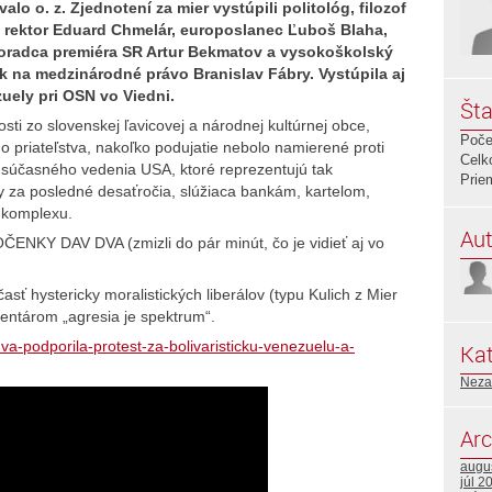
alo o. z. Zjednotení za mier vystúpili politológ, filozof
ý rektor Eduard Chmelár, europoslanec Ľuboš Blaha,
oradca premiéra SR Artur Bekmatov a vysokoškolský
k na medzinárodné právo Branislav Fábry. Vystúpila aj
uely pri OSN vo Viedni.
Šta
osti zo slovenskej ľavicovej a národnej kultúrnej obce,
Poče
o priateľstva, nakoľko podujatie nebolo namierené proti
Celk
u súčasného vedenia USA, ktoré reprezentujú tak
Prie
y za posledné desaťročia, slúžiaca bankám, kartelom,
 komplexu.
Aut
ČENKY DAV DVA (zmizli do pár minút, čo je vidieť aj vo
ť hystericky moralistických liberálov (typu Kulich z Mier
entárom „agresia je spektrum“.
va-podporila-protest-za-bolivaristicku-venezuelu-a-
Kat
Neza
Arc
augu
júl 2