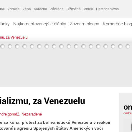
tail
Zdravie
Žena
Varecha
Záhrada
Užitočná
Video
DefenceNews
lánky
Najkomentovanejšie články
Zoznam blogov
Komerčné blog
izmu, za Venezuelu
rializmu, za Venezuelu
on
ondre
ndrejgorod2
,
Nezaradené
e sa konal protest za bolivaristickú Venezuelu v reakcii
okovanús agresiu Spojených štátov Amerických voči