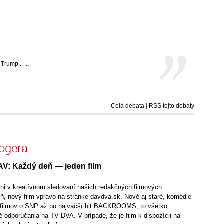
...
. ...
mp... ...
Celá debata
|
RSS tejto debaty
logera
AV: Každý deň — jeden film
dni v kreatívnom sledovaní našich redakčných filmových
ň, nový film vpravo na stránke davdva.sk. Nové aj staré, komédie
d filmov o SNP až po najväčší hit BACKROOMS, to všetko
 odporúčania na TV DVA. V prípade, že je film k dispozícii na