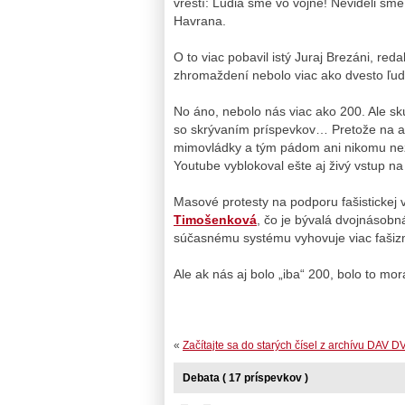
vreští: Ľudia sme vo vojne! Nevideli sm
Havrana.
O to viac pobavil istý Juraj Brezáni, reda
zhromaždení nebolo viac ako dvesto ľudí
No áno, nebolo nás viac ako 200. Ale sk
so skrývaním príspevkov… Pretože na au
mimovládky a tým pádom ani nikomu nezo
Youtube vyblokoval ešte aj živý vstup n
Masové protesty na podporu fašistickej v
Timošenková
, čo je bývalá dvojnásobn
súčasnému systému vyhovuje viac fašiz
Ale ak nás aj bolo „iba“ 200, bolo to mor
«
Začítajte sa do starých čísel z archívu DAV D
Debata ( 17 príspevkov )