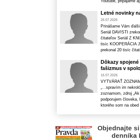
Youtube, pripájame aj l
Letné novinky 
26.07.2026
Prinášame Vám ďalš
Seriál DAVISTI zrekon
čitateľov Seriál Z 
tisíc KOOPERÁCIA J
prekonal 20 tisíc čitat
Dôkazy spojené 
fašizmus v spol
16.07.2026
VYTVÁRAŤ ZOZNAM
„…spravím im nekroló
zoznamom, zdroj „Ak 
podporujem človeka, 
ktorého som na obed s
Objednajte si
denníka 