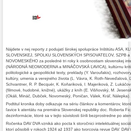
Nájdete v nej reporty z podujatí širokej spolupráce Inštitútu A
SLOVENSKEJ, SPOLKU SLOVENSKÝCH SPISOVATEĽOV, SZPB a
NOVOMESKÉHO za posledné tri roky k osobnostiam slovenskej intele
(NÁRODNÁ NEOMODERNA a MINÁČOVSKÁ ĽAVICA), kultúrnu kritiku, so
politologické a geopolitické texty, preklady (Y. Varoufakis), rozhovor
kultúry, umenia a verejného života (L. Vávra, K. Roth-Neveďalová, Ľ
Schvantner, R. P. Becquér, K. Koňariková, I. Majeriková, Z. Lukáčov
(filmové, hudobné, knižné), ukážky z kníh (E. Višňovský, M. Jesens
(Okáli, Mináč, Dubček, Novomeský, Poničan, Válek, Kráľ, Nálepka).
Podtitul kronika doby odkazuje na sériu článkov a komentárov, ktoré
ľavice k atentátu na premiéra Slovenskej republiky doc. Roberta Fi
dezinformácie, ktoré sa v tejto súvislosti šírili bezprostredne po aten
Ročenka DAV DVA vzniká ako pocta k storočnici intelektuálnej sociáln
ktorí pôsobili v rokoch 1924 až 1937 ako tvorcovia revue DAV. DAV t