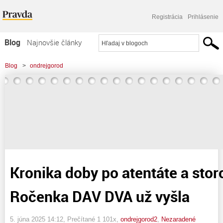
Registrácia
Prihlásenie
Blog
Najnovšie články
Najčítanejšie články
Blog
>
ondrejgorod
Najkomentovanejšie články
>
Kronika doby po atentáte a storočnica Davu! Ročenka DAV DVA už vyšla
Zoznam blogov
Komerčné blogy
Kronika doby po atentáte a stor
Ročenka DAV DVA už vyšla
5. júna 2025 14:12
, Prečítané 1 101x,
ondrejgorod2
,
Nezaradené