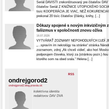
Seriál DAVISTI zrekonštruovaný pre čitateľov DAV D
čitateľov Seriál Z KNIŽNICE UTOPICKÉHO SOCIAL
tisíc KOOPERÁCIA JE VIAC, NEŽ KOKURENCIA! S
prekonal 20 tisíc čitateľov (články, knihy, [...]
Dôkazy spojené s novým inkvizičným 
fašizmus v spoločnosti znovu ožíva
16.07.2026
VYTVÁRAŤ ZOZNAMY NEPOHODLNÝCH ĽUDÍ J
„…spravím im nekrológy na stránke“ stránka Národ
zoznamom, zdroj „Ak chceš vidieť, ako horí Mosk
podporujem človeka, ktorý za (stránkou pozn.) ňo
ktorého som na obed srala.“ Helena [...]
RSS
ondrejgorod2
ondrejgorod2.blog.pravda.sk
kolektívna identita
redaktorov DAV DVA