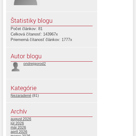
Štatistiky blogu
Počet článkov: 81
Celková čítanosť: 143967x
Priemerná čítanosť článkov: 1777x
Autor blogu
ondrejgorod2
Kategórie
Nezaradené
(81)
Archív
august 2026
júl 2026
máj 2026
apríl 2026
marec 2026