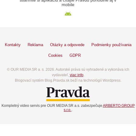
stiahnite si aplikáciu a čítajte Pravdu pohodlne aj v
mobile
Kontakty
Reklama
Otázky a odpovede
Podmienky používania
Cookies
GDPR
© OUR MEDIA SR a. s. 2026. Autorské práva sú vyhradené a vykonáva ich
vydavateľ,
viac info
.
Blogovací systém Blog.Pravda.sk beží na technológií Wordpress.
Kompletný video servis pre OUR MEDIA SR a.s. zabezpečuje
ARBERTO GROUP
s.r.o.
.