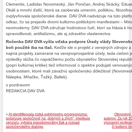
Clementis, Ladislav Novomeský, Ján Poničan, Andrej Sirácky, Eduar
Okáli a mnohí ďalší, ktorá sa zaoberala umením, politikou, filozofiou
ovplyvňovala spoločenské dianie. DAV DVA nadväzuje na túto platform
odkaz, čo sa prejavilo dvomi kultúrno-politickými manifestami – Min
neomoderny. DAV DVA združuje hodnotovo ľudí, ktorí sa hlásia k 
spravodlivosti, antifašizmu, ale aj zdravého vlastenectva.
Ročenka DAV DVA vyšla vďaka podpore Úrady vlády Slovenskej 
boli použité iba na tlač.
Keďže ide o projekt z verejných zdrojov 
najmä projekty zamerané na verejnoprospešné účely, teda cieľom je 
výsledky slúžia čo najväčšiemu počtu obyvateľov Slovenskej republik
(popri kultúrnej kritike) tiež informovať o spektre podujatí venovan
osobnostiam, ktoré mali závažnú spoločenskú dôležitosť (Novomesk
Nálepka, Mňačko, Ťažký, Ballek).
s pozdravom
REDAKCIA DAV DVA
«
AI identifikovala riziká extrémneho progresivizmu:
Obnovený D
polarizuje spoločnosť na „dobrých a zlých“, implikuje
autorov: Za rok 20
cenzúru, vytvára pseudomorálny tlak a rozpad
významní profesori
spoločenského dialógu
či kultúrni 